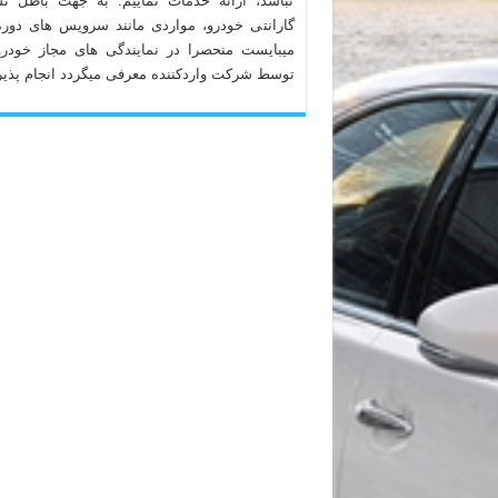
نباشد، ارائه خدمات نماییم. به جهت باطل ن
گارانتی خودرو، مواردی مانند سرویس های دوره
میبایست منحصرا در نمایندگی های مجاز خودرو
توسط شرکت واردکننده معرفی میگردد انجام پذیر