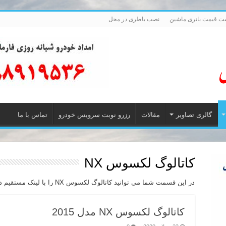
ت قیمت باتری ماشین
نصب باطری در محل
گالری تصاویر
مقالات
رزرو نوبت سرویس خودرو
تماس با ما
کاتالوگ لکسوس NX
در این قسمت شما می توانید کاتالوگ لکسوس NX را با لینک مستقیم دانلود نمایید.
کاتالوگ لکسوس NX مدل 2015