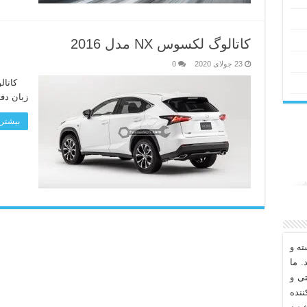
کاتالوگ لکسوس NX مدل 2016
23 جولای 2020
0
زبان دف
بیشتر 
ه و
. ما
تی و
نده