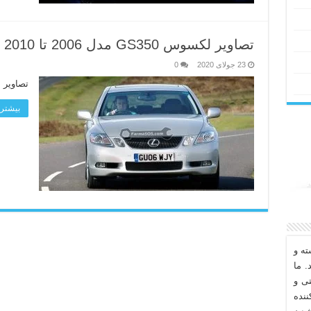
تصاویر لکسوس GS350 مدل 2006 تا 2010
23 جولای 2020
0
تصاویر لکسوس 350
بیشتر 
ه و
. ما
تی و
نده