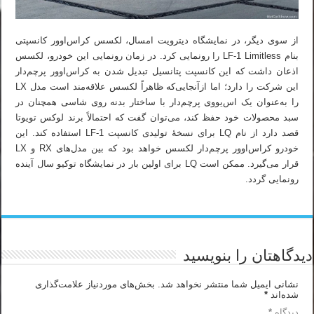
از سوی دیگر، در نمایشگاه دیترویت امسال، لکسس کراس‌اوور کانسپتی
بنام LF-1 Limitless را رونمایی کرد. در زمان رونمایی این خودرو، لکسس
اذعان داشت که این کانسپت پتانسیل تبدیل شدن به کراس‌اوور پرچم‌دار
این شرکت را دارد؛ اما ازآنجایی‌که ظاهراً لکسس علاقه‌مند است مدل LX
را به‌عنوان یک اس‌یووی پرچم‌دار با ساختار بدنه روی شاسی همچنان در
سبد محصولات خود حفظ کند، می‌توان گفت که احتمالاً برند لوکس تویوتا
قصد دارد از نام LQ برای نسخهٔ تولیدی کانسپت LF-1 استفاده کند. این
خودرو کراس‌اوور پرچم‌دار لکسس خواهد بود که بین مدل‌های RX و LX
قرار می‌گیرد. ممکن است LQ برای اولین بار در نمایشگاه توکیو سال آینده
رونمایی گردد.
دیدگاهتان را بنویسید
نشانی ایمیل شما منتشر نخواهد شد.
بخش‌های موردنیاز علامت‌گذاری
شده‌اند
*
دیدگاه
*