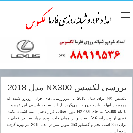
بررسی لکسس NX300 مدل 2018
لکسس NX برای سال 2018 با به‌روزرسانی‌های جزئی روبرو شده که
مهمترین آنها به نام خودرو باز می‌گردد. از این به بعد بایستی این خودرو را
با نام NX300 به جای NX200t مورد خطاب قرار دهیم. البته اشتباه نکنید!
خبری از پیشرانه V-6 نیست و از همان قلب تپنده چهار سیلندر خطی با
توان 235 اسب بخار و گشتاور 350 نیوتن متر در مدل 2018 نیز بهره گرفته
شده است.