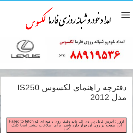
دفترچه راهنمای لکسوس IS250
مدل 2012
Failed to fetch ارور : آدرس فایل پی دی اف باید دقیقا روی دامنه ای که
این صفحه بر روی آن قرار دارد باشد.
برای اطلاعات بیشتر اینجا کلیک
کنید