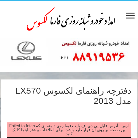
دفترچه راهنمای لکسوس LX570
مدل 2013
Failed to fetch ارور : آدرس فایل پی دی اف باید دقیقا روی دامنه ای که
این صفحه بر روی آن قرار دارد باشد.
برای اطلاعات بیشتر اینجا کلیک
کنید