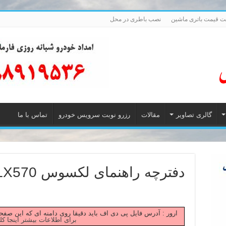
 قیمت باتری ماشین
نصب باطری در محل
گالری تصاویر
مقالات
رزرو نوبت سرویس خودرو
تماس با ما
دفترچه راهنمای لکسوس LX570 مدل 2014
Failed to fetch ارور : آدرس فایل پی دی اف باید دقیقا روی دامنه ای که این
برای اطلاعات بیشتر اینجا کل