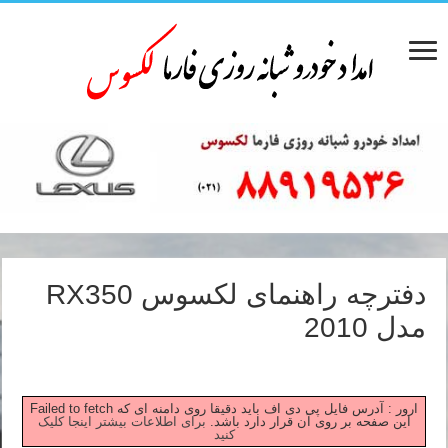
دفترچه راهنمای لکسوس RX350
مدل 2010
Failed to fetch ارور : آدرس فایل پی دی اف باید دقیقا روی دامنه ای که
این صفحه بر روی آن قرار دارد باشد.
برای اطلاعات بیشتر اینجا کلیک
کنید