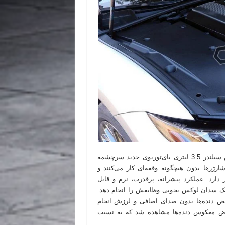
نیروی 416 اسب بخاری این خودرو از یک پیشرانه وی شکل شش سیلندر 3.5 لیتری بای‌توربوی جدید سرچشمه
60 نیوتن-متر است. توربوشارژرها بدون هیچگونه وقفه‌ای کار می‌کنند و
 1600 تا 4800rpm در دسترس قرار دارد. عملکرد پیشرانه، پرقدرت، نرم و قابل
ک سدان لوکس بخوبی وظایفش را انجام دهد.
ض دنده‌ها بدون صدای اضافی و لرزش انجام
ویض معکوس دنده‌ها مشاهده شد که به نسبت