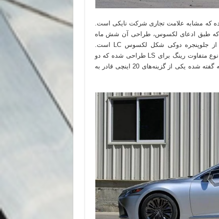
ز المان های L شکل بهره برده شده که مشابه علامت تجاری شرکت نایکی است.
سطح است که طبق ادعای لکسوس، طراحی آن شش ماه
زمان برده است. این جلوپنجره بهترین و زیباترین نوع خود پس از جلوپنجره دوکی شکل لکسوس LC است.
پیچیدگی (Complexity) نامی است که به آن اطلاق شده است. پنج نوع متفاوت رینگ برای LS طراحی شده که دو
نوع 19 اینچی و سه گونه دیگر هم شامل انواع 20 اینچی می‌شود که گفته شده یکی از گزینه‌های 20 اینچی قادر به