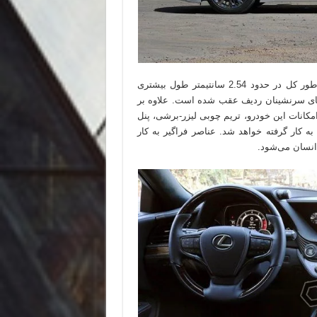
فاصله بین محورهای این خودرو به 312.42 سانتیمتر می‌رسد و به طور کل در حدود 2.54 سانتیمتر طول بیشتری
ب گسترش 5.6 سانتیمتری فضای پای سرنشینان ردیف عقب شده است. علاوه بر
‌های فول امکانات این خودرو، تریم چوبی لیزر-برشی، پنل
 کار گرفته خواهد شد. عناصر فراگیر به کار
انسان می‌شود.