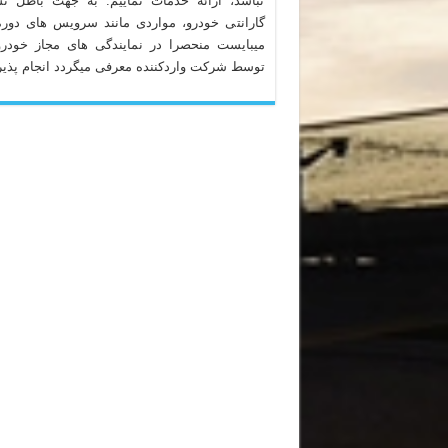
نباشد، ارائه خدمات نماییم. به جهت باطل ن
گارانتی خودرو، مواردی مانند سرویس های دوره
میبایست منحصرا در نمایندگی های مجاز خودرو
توسط شرکت واردکننده معرفی میگردد انجام پذیر