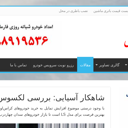
ست قیمت باتری ماشین
نصب باطری در محل
گالری تصاویر
مقالات
رزرو نوبت سرویس خودرو
تماس با ما
شاهکار آسیایی: بررسی لکسوس LS500 مدل 018
با وجود درستی موضوع افزایش تمایل به خرید خودروهای کراس‌او
بهترین فرصت برای مدل LS است تا بازار خودروهای سدان چهاردرب را دچار تحول نماید.