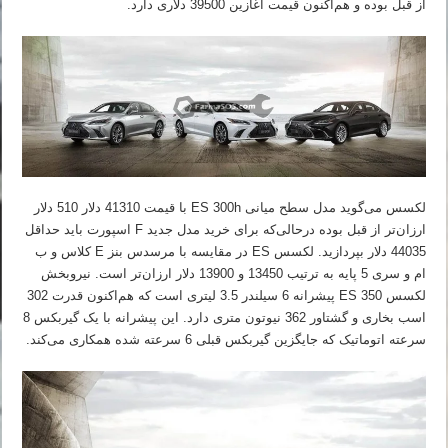
از قبل بوده و هم‌اکنون قیمت آغازین 39500 دلاری دارد.
لکسس می‌گوید مدل سطح میانی ES 300h با قیمت 41310 دلار 510 دلار
ارزان‌تر از قبل بوده درحالی‌که برای خرید مدل جدید F اسپورت باید حداقل
44035 دلار بپردازید. لکسس ES در مقایسه با مرسدس بنز E کلاس و ب
ام و سری 5 پایه به ترتیب 13450 و 13900 دلار ارزان‌تر است. نیروبخش
لکسس ES 350 پیشرانه 6 سیلندر 3.5 لیتری است که هم‌اکنون قدرت 302
اسب بخاری و گشتاور 362 نیوتون متری دارد. این پیشرانه با یک گیربکس 8
سرعته اتوماتیک که جایگزین گیربکس قبلی 6 سرعته شده همکاری می‌کند.