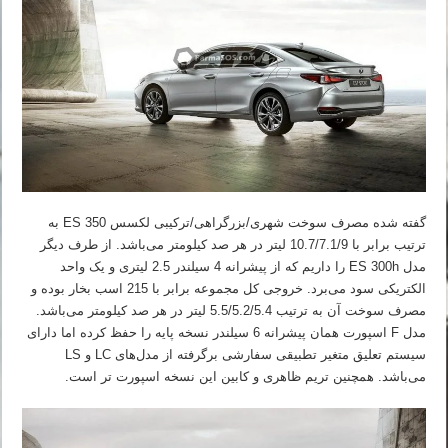
گفته شده مصرف سوخت شهری/بزرگراهی/ترکیبی لکسس ES 350 به
ترتیب برابر با 10.7/7.1/9 لیتر در هر صد کیلومتر می‌باشد. از طرف دیگر
مدل ES 300h را داریم که از پیشرانه 4 سیلندر 2.5 لیتری و یک واحد
الکتریکی سود می‌برد. خروجی کل مجموعه برابر با 215 اسب بخار بوده و
مصرف سوخت آن به ترتیب 5.5/5.2/5.4 لیتر در هر صد کیلومتر می‌باشد.
مدل F اسپورت همان پیشرانه 6 سیلندر نسخه پایه را حفظ کرده اما دارای
سیستم تعلیق متغیر تطبیقی سفارشی برگرفته از مدل‌های LC و LS
می‌باشد. همچنین تریم ظاهری و کابین این نسخه اسپورت تر است.