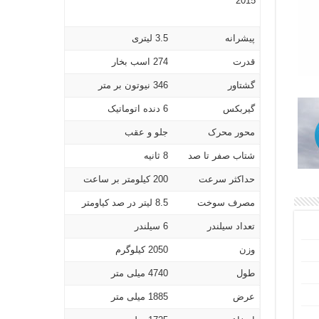
2015
پیشرانه
3.5 لیتری
قدرت
274 اسب بخار
گشتاور
346 نیوتون بر متر
گیربکس
6 دنده اتوماتیک
محور محرک
جلو و عقب
شتاب صفر تا صد
8 ثانیه
حداکثر سرعت
200 کیلومتر بر ساعت
مصرف سوخت
8.5 لیتر در صد کیاومتر
تعداد سیلندر
6 سیلندر
وزن
2050 کیلوگرم
طول
4740 میلی متر
عرض
1885 میلی متر