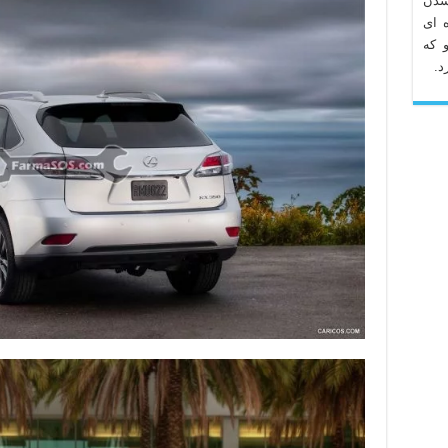
شدن
 ای
 که
د.