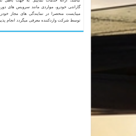
نباشد، ارائه خدمات نماییم. به جهت باطل ن
گارانتی خودرو، مواردی مانند سرویس های دوره
میبایست منحصرا در نمایندگی های مجاز خودرو
توسط شرکت واردکننده معرفی میگردد انجام پذیر