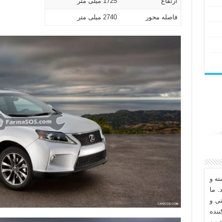
ارتفاع
1725 میلی متر
فاصله محور
2740 میلی متر
ه و
. ما
تی و
نده