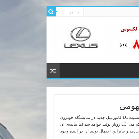
سرانجام پس از انتشار شایعات فراوان، لکسس اقدام به معرفی کانسپت LC کانورتیبل جدید در نمایشگاه خودروی
دیترویت می‌کند. این خودروساز ژاپنی به‌صورت رسمی اعلام نکرده که مدل LC روباز تولید خواهد شد اما بیانیه‌ی آن
 جهت‌گیری آینده‌ی خانواده‌ی LC را نشان می‌دهد و بنابراین احتمال تولید آن در آینده وجود