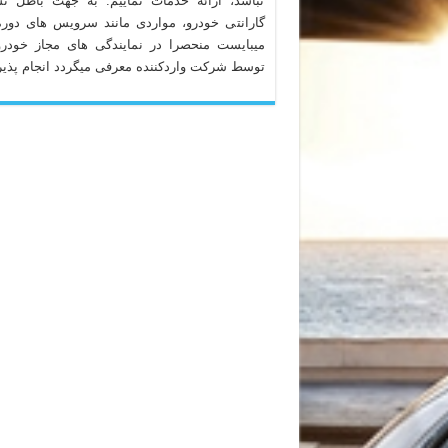
نباشد، ارائه خدمات نماییم. به جهت باطل ن
گارانتی خودرو، مواردی مانند سرویس های دوره
میبایست منحصرا در نمایندگی های مجاز خودرو
توسط شرکت واردکننده معرفی میگردد انجام پذیر