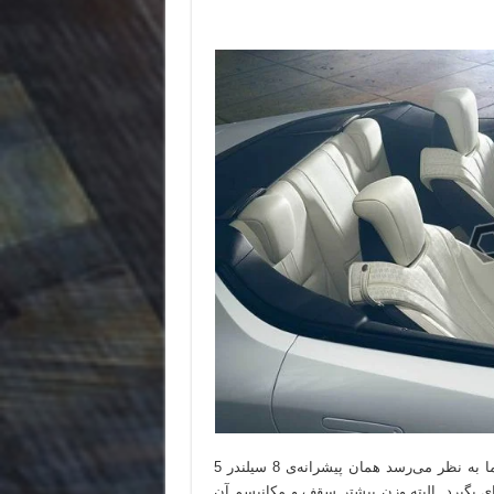
لکسس اشاره‌ای به قوای محرکه‌ی LC کانورتیبل کانسپت نداشته اما به نظر می‌رسد همان پیشرانه‌ی 8 سیلندر 5
ین خودرو جای بگیرد. البته وزن بیشتر سقف و مکانیسم آن