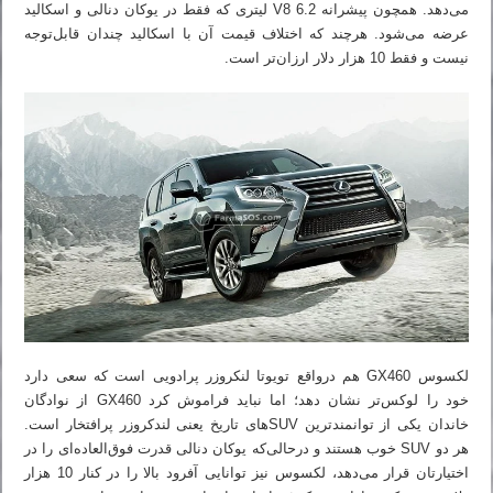
می‌دهد. همچون پیشرانه V8 6.2 لیتری که فقط در یوکان دنالی و اسکالید
عرضه می‌شود. هرچند که اختلاف قیمت آن با اسکالید چندان قابل‌توجه
نیست و فقط 10 هزار دلار ارزان‌تر است.
لکسوس GX460 هم درواقع تویوتا لنکروزر پرادویی است که سعی دارد
خود را لوکس‌تر نشان دهد؛ اما نباید فراموش کرد GX460 از نوادگان
خاندان یکی از توانمندترین SUVهای تاریخ یعنی لندکروزر پرافتخار است.
هر دو SUV خوب هستند و درحالی‌که یوکان دنالی قدرت فوق‌العاده‌ای را در
اختیارتان قرار می‌دهد، لکسوس نیز توانایی آفرود بالا را در کنار 10 هزار