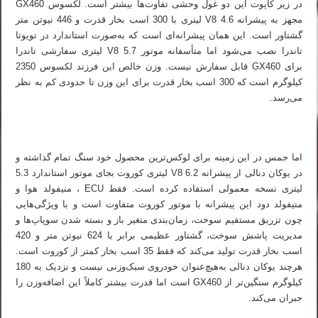
در زیر کاپوت این دو غول وحشی تفاوت‌ها بیشتر است. لکسوس GX460
مجهز به پیشرانه V8 4.6 لیتری با 300 اسب بخار قدرت و 446 نیوتن متر
گشتاور است. این همان پیشرانه‌ای است که به‌صورت استاندارد در تویوتا
تاندرا نصب می‌شود اما متأسفانه موتور V8 5.7 لیتری سفارشی تاندرا
برای GX460 قابل سفارش نیست. وزن خالص این فرزند لکسوس 2350
کیلوگرم است که 300 اسب بخار قدرت برای این وزن تا حدودی کم به نظر
می‌رسد.
اما جمس در این زمینه برای لوکس‌ترین محصول خود سنگ تمام گذاشته و
در یوکان دنالی از پیشرانه V8 6.2 لیتری کوروت بجای موتور استاندارد 5.3
لیتری نسخه معمولی استفاده کرده است. فقط ECU ، منیفولد هوا و
منیفولد دود این پیشرانه با موتور کوروت متفاوت است و با ویژگی‌هایی
چون تزریق مستقیم سوخت، زمان‌بندی متغیر باز و بسته شدن سوپاپ‌ها و
مدیریت پاشش سوخت، گشتاور عظیمی برابر با 624 نیوتن متر و 420
اسب بخار قدرت تولید می‌کند که فقط 35 اسب بخار کمتر از کوروت است.
هرچند یوکان دنالی به‌هیچ‌عنوان خودروی سبک‌وزنی نیست و نزدیک به 180
کیلوگرم سنگین‌تر از GX460 است اما قدرت بیشتر کاملاً این اضافه‌وزن را
جبران می‌کند.