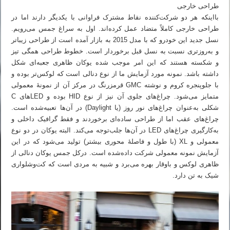
طراحی خارجی
بااینکه هر دو شرکت‌کننده نقاط مشترک فراوانی با یکدیگر دارند اما در
طراحی خارجی کاملاً متضاد عمل کرده‌اند. اول به سراغ جمس می‌رویم.
نسل جدید این خودرو که با مدل 2015 به بازار آمده است از طراحی زیباتر
و به‌روزتری نسبت به نسل قبل برخوردار است. خطوط طراحی همگی تیز
و شکسته هستند که این امر موجب شده یوکان ظاهری جعبه‌ای شکل
داشته باشد. نمونه مورد آزمایش ما از نوع دنالی است که لوکس‌تر بوده و
با جلوپنجره کروم و نوشته GMC قرمزرنگ در مرکز آن از نمونهٔ معمولی
متمایز می‌شود. چراغ‌های جلوی آن نیز از نوع HID بوده و LEDهای C
شکلی به‌عنوان چراغ‌های نور روز (یا Daylight) در آن‌ها تعبیه‌شده است.
چراغ‌های عقب اما از طراحی ساده‌ای برخوردند و فقط گرافیک داخلی و
به‌کارگیری چراغ‌های LED در آن‌ها جلب‌توجه می‌کند. البته یوکان در دو نوع
معمولی و XL (با طول و فاصلهٔ محوری بیشتر) تولید می‌شود که در این
آزمایش نمونه معمولی شرکت داده‌شده است. درکل جمس یوکان دنالی از
ظاهری لوکس و باوقار بهره می‌برد و شبیه به مردی است که کت‌وشلواری
شیک به تن دارد.