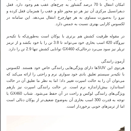
امکان انتقال تا 70 درصد گشتاور به چرخ‌های عقب هم وجود دارد. قفل
دیفرانسیل مرکزی آن نیز هر دو محور جلو و عقب را همزمان قفل کرده و
نیرو را به‌صورت مساوی به هر چهارچرخ انتقال می‌دهد. این سامانه در
لکسوس کارایی بهتری نسبت به جمس دارد.
در مقوله ظرفیت کشش هم برتری با یوکان است به‌طوری‌که با تکیه‌بر
نیروگاه 420 اسب بخاری خود می‌تواند تا 3.8 تن را با خود بکشد و از ترمز
تریلر نیز سود می‌برد درحالی‌که GX460 توانایی کشش تنها 2.9 تن را دارد.
آزمون رانندگی
هردوی این SUVها دارای ویژگی‌هایی رانندگی خاص خود هستند. لکسوس
با تکیه‌بر سیستم تعلیق بادی خود سواری نرم و راحتی را ارائه می‌کند که
می‌توان آن را به حالت اسپرت تغییر داد؛ اما به نظر ما تعلیق آن در حالت
استاندارد بیش‌ازاندازه نرم است. در حالت رانندگی اسپرت نیز بازهم
ویژگی‌های رانندگی لوکس و راحت در آن حفظ می‌شود. شتاب GX460 با
توجه به قدرت 300 اسب بخاری آن به‌وضوح ضعیف‌تر از یوکان دنالی است
اما از ترمزهای خوبی برخوردار است.