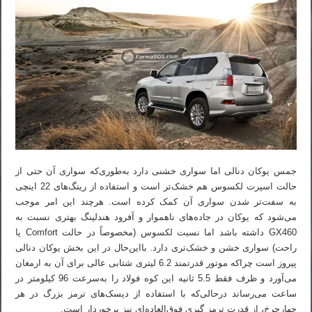
جمس یوکان دنالی اما سواری خشنی دارد به‌طوری‌که سواری آن حتی از
حالت اسپرت لکسوس هم خشک‌تر است و استفاده از رینگ‌های 22 اینچی
به سفت‌تر شدن سواری آن کمک کرده است. هرچند این امر موجب
می‌شود که یوکان در جاده‌های ناهموار و آفرود هندلینگ بهتری نسبت به
GX460 داشته باشد اما نسبت لکسوس (مخصوصاً در حالت Comfort یا
راحت) سواری خشن و خشک‌تری دارد. بااین‌حال در این بخش یوکان دنالی
پیروز است چراکه موتور قدرتمند 6.2 لیتری شتابی عالی برای آن به ارمغان
می‌آورد و ظرف فقط 5.5 ثانیه این کوه فولاد را به‌سرعت 96 کیلومتر در
ساعت می‌رساند درحالی‌که با استفاده از دیسک‌های ترمز بزرگ در هر
چهارچرخ، از قدرت ترمز گیری فوق‌العاده‌ای نیز برخوردار است.