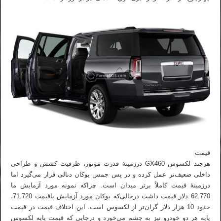
قیمت
هرچند لکسوس GX460 درزمینهٔ قدرت موتور، ظرفیت کشش و طراحی
داخلی ضعیف‌تر عمل کرده و در پس جمس یوکان دنالی قرار می‌گیرد اما
درزمینهٔ قیمت کاملاً برتر میدان است. چراکه نمونه مورد آزمایش ما
62.770 دلار قیمت داشت درحالی‌که یوکان مورد آزمایش باقیمت 71.720،
حدود 10 هزار دلار گران‌تر از لکسوس است. این اختلاف قیمت در قیمت
پایه هر دو خودرو نیز به چشم می‌خورد و درجایی که قیمت پایه لکسوس