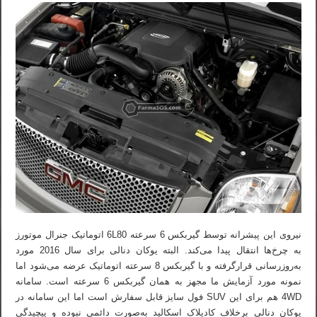
نیروی این پیشرانه توسط گیربکس 6 سرعته 6L80 اتوماتیک جنرال موتورز
به چرخ‌ها انتقال پیدا می‌کند. البته یوکان دنالی برای سال 2016 مورد
به‌روزرسانی قرارگرفته و با گیربکس 8 سرعته اتوماتیک عرضه می‌شود اما
نمونه مورد آزمایش ما مجهز به همان گیربکس 6 سرعته است. سامانه
4WD هم برای این SUV فول سایز قابل سفارش است اما این سامانه در
یوکان دنالی برخلاف کادیلاک اسکالید به‌صورت دائمی نبوده و پیچیدگی