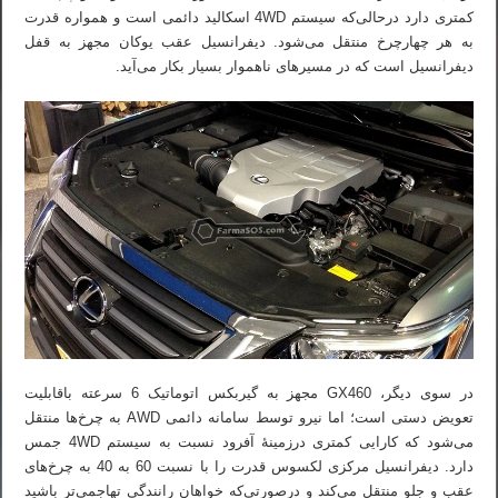
کمتری دارد درحالی‌که سیستم 4WD اسکالید دائمی است و همواره قدرت
به هر چهارچرخ منتقل می‌شود. دیفرانسیل عقب یوکان مجهز به قفل
دیفرانسیل است که در مسیرهای ناهموار بسیار بکار می‌آید.
در سوی دیگر، GX460 مجهز به گیربکس اتوماتیک 6 سرعته باقابلیت
تعویض دستی است؛ اما نیرو توسط سامانه دائمی AWD به چرخ‌ها منتقل
می‌شود که کارایی کمتری درزمینهٔ آفرود نسبت به سیستم 4WD جمس
دارد. دیفرانسیل مرکزی لکسوس قدرت را با نسبت 60 به 40 به چرخ‌های
عقب و جلو منتقل می‌کند و درصورتی‌که خواهان رانندگی تهاجمی‌تر باشید