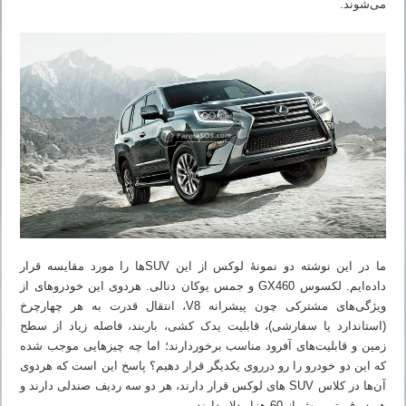
می‌شوند.
ما در این نوشته دو نمونهٔ لوکس از این SUVها را مورد مقایسه قرار
داده‌ایم. لکسوس GX460 و جمس یوکان دنالی. هردوی این خودروهای از
ویژگی‌های مشترکی چون پیشرانه V8، انتقال قدرت به هر چهارچرخ
(استاندارد یا سفارشی)، قابلیت یدک کشی، باربند، فاصله زیاد از سطح
زمین و قابلیت‌های آفرود مناسب برخوردارند؛ اما چه چیزهایی موجب شده
که این دو خودرو را رو درروی یکدیگر قرار دهیم؟ پاسخ این است که هردوی
آن‌ها در کلاس SUV های لوکس قرار دارند، هر دو سه ردیف صندلی دارند و
هر دو قیمتی بیش از 60 هزار دلار دارند.