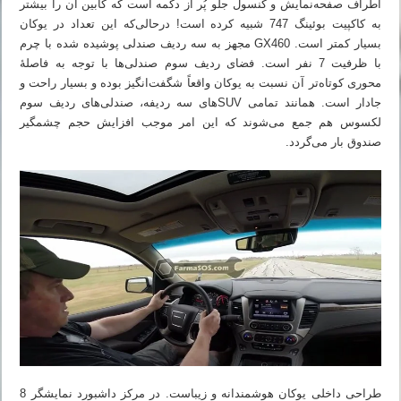
اطراف صفحه‌نمایش و کنسول جلو پُر از دکمه است که کابین آن را بیشتر
به کاکپیت بوئینگ 747 شبیه کرده است! درحالی‌که این تعداد در یوکان
بسیار کمتر است. GX460 مجهز به سه ردیف صندلی پوشیده شده با چرم
با ظرفیت 7 نفر است. فضای ردیف سوم صندلی‌ها با توجه به فاصلهٔ
محوری کوتاه‌تر آن نسبت به یوکان واقعاً شگفت‌انگیز بوده و بسیار راحت و
جادار است. همانند تمامی SUVهای سه ردیفه، صندلی‌های ردیف سوم
لکسوس هم جمع می‌شوند که این امر موجب افزایش حجم چشمگیر
صندوق بار می‌گردد.
طراحی داخلی یوکان هوشمندانه و زیباست. در مرکز داشبورد نمایشگر 8