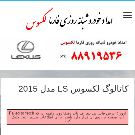
کاتالوگ لکسوس LS مدل 2015
Failed to fetch ارور : آدرس فایل پی دی اف باید دقیقا روی دامنه ای که
این صفحه بر روی آن قرار دارد باشد.
برای اطلاعات بیشتر اینجا کلیک
کنید