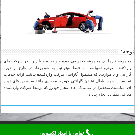
توجه:
مجموعه فارما یک مجموعه خصوصی بوده و وابسته و یا زیر نظر شرکت های
واردکننده خودرو نمیباشد. ما فقط میتوانیم به خودروها، در خارج از دوره
گارانتی و یا مواردی که مشمول گارانتی شرکت واردکننده نباشد، ارائه خدمات
نماییم. به جهت باطل نشدن گارانتی خودرو، مواردی مانند سرویس های دوره
ای میبایست منحصرا در نمایندگی های مجاز خودرو که توسط شرکت واردکننده
معرفی میگردد انجام پذیرد.
تلفن شبانه روزی امداد خودرو فارما لکسوس: 88919536-021
تماس با امداد لکسوس
تمامی حقوق این وبسایت متعلق به "امداد خودرو و اتو سرویس فارما" می باشد.