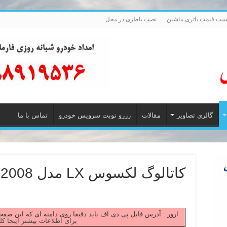
ست قیمت باتری ماشین
نصب باطری در محل
گالری تصاویر
مقالات
رزرو نوبت سرویس خودرو
تماس با ما
کاتالوگ لکسوس LX مدل 2008
Failed to fetch ارور : آدرس فایل پی دی اف باید دقیقا روی دامنه ای که این
برای اطلاعات بیشتر اینجا کل