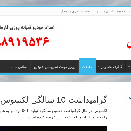
ست قیمت باتری ماشین
نصب باطری در محل
گالری تصاویر
مقالات
رزرو نوبت سرویس خودرو
تماس با ما
گرامیداشت 10 سالگی لکسوس F اسپورت
را به فرم RC F و GS F به بازار عرضه کرده است.