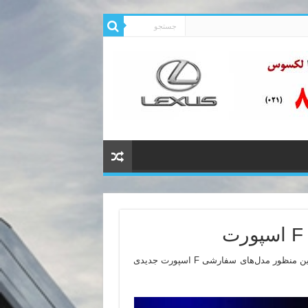
لکسوس در حال گرامیاشت دهمین سالگرد تولید IS F بوده و به همین منظور مدل‌های سفارشی F اسپورت جدیدی