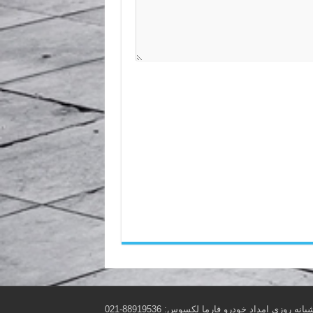
انه روزی امداد خودرو فارما لکسوس: 88919536-021