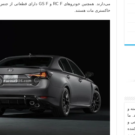
می‌دارند. همچنین خودروهای RC F و F
خاکستری مات هستند.
ه و
. ما
تی و
نده