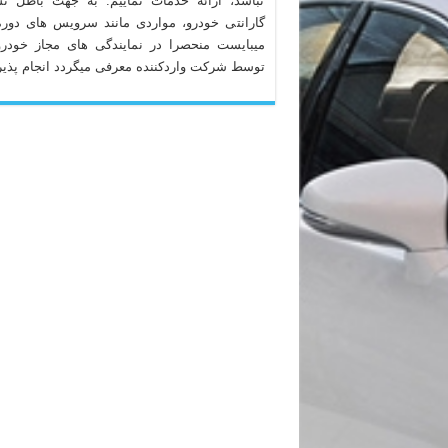
نباشد، ارائه خدمات نماییم. به جهت باطل ن
گارانتی خودرو، مواردی مانند سرویس های دوره
میبایست منحصرا در نمایندگی های مجاز خودرو
توسط شرکت واردکننده معرفی میگردد انجام پذیر