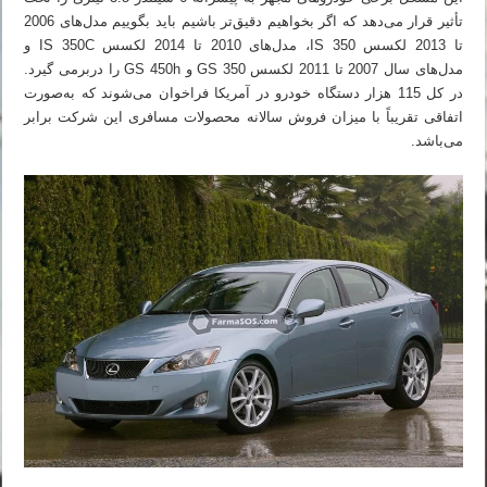
تأثیر قرار می‌دهد که اگر بخواهیم دقیق‌تر باشیم باید بگوییم مدل‌های 2006
تا 2013 لکسس IS 350، مدل‌های 2010 تا 2014 لکسس IS 350C و
مدل‌های سال 2007 تا 2011 لکسس GS 350 و GS 450h را دربرمی گیرد.
در کل 115 هزار دستگاه خودرو در آمریکا فراخوان می‌شوند که به‌صورت
اتفاقی تقریباً با میزان فروش سالانه محصولات مسافری این شرکت برابر
می‌باشد.