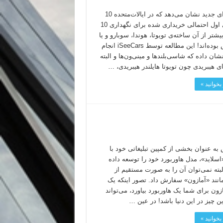
مطالعه‌ای جدید نشان می‌دهد که در ایالات‌متحده 10
خودروی اول احتمالی خریداری شده برای نگهداری 10
یشتر از آن ساخته‌ی تویوتا، هوندا، سوبارو و یا
لکسوس بوده‌اند! این مطالعه توسط iSeeCars انجام
ان داده که شاسی‌بلندها و مینی‌ون‌ها و البته
ی هیبریدی چون تویوتا هایلندر هیبریدی، …
بخوانید »
ه عنوان بخشی از کمپین تبلیغاتی خود با
اسلاید»، مدل هاوربورد خود را توسعه داده
بته نمی‌توان آن را به صورت مستقیم از
انند «آمازون» سفارش داد. تصور اینکه یک
ازون برای شما یک هاوربورد بیاورد، می‌تواند
ن چیز در این دنیا باشد! در عین …
بخوانید »