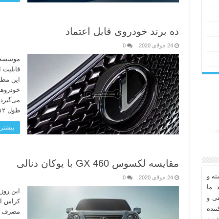
ده برند خودروی قابل اعتماد
24 جولای 2020
0
قابلیت ا
این مطا
خودروها
می‌گیرد 
طول ۱۲ ماه گذشته تجربه کرده‌اند …
بیشتر 
مقایسه لکسوس GX 460 با یوکان دنالی
ه و
24 جولای 2020
0
. ما
تی و
کراس او
نده
مصرف سو