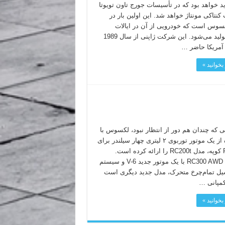
جدید خواهد بود که در تأسیسات جورج تاون تویوتا
 کنتاکی مونتاژ خواهد شد. این اولین بار در
کسوس است که خودرویی از آن در ایالات
متحده تولید می‌شود. این شرکت ژاپنی از سال 1989
ر آمریکا حاضر …
بخوانید »
ی که چندان هم دور از انتظار نبود، لکسوس با
استفاده از یک موتور توربوی ۲ لیتری چهار سیلندر برای
مدل RC کوپه، مدل RC200t را ارائه کرده است.
همچنین RC300 AWD با یک موتور جدید V-6 و سیستم
یل تمام‌چرخ متحرک، مدل جدید دیگری است
کمپانی …
بخوانید »