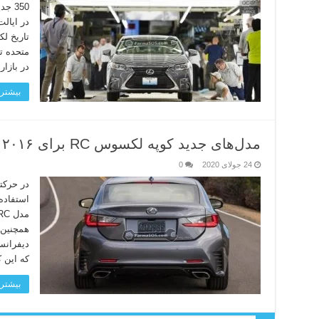
350 
در ایالت
تاریخ ل
در بازا
بیشتر 
مدل‌های جدید کوپه لکسوس RC برای ۲۰۱۶
24 جولای 2020
0
در حرکت
دیفرانس
که این 
بیشتر 