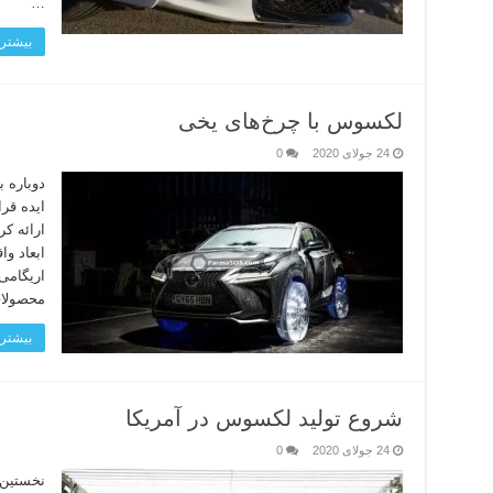
…
بیشتر 
لکسوس با چرخ‌های یخی
24 جولای 2020
0
دوباره ب
ارائه ک
اریگامی
محصولا
بیشتر 
شروع تولید لکسوس در آمریکا
24 جولای 2020
0