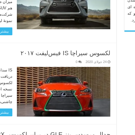
شدن
میزان ظ
 ای
 که
شرکت‌ها
د.
نمونهٔ 
بیشتر 
لکسوس سیراچا IS فیس‌لیفت ۲۰۱۷
24 جولای 2020
0
دریافت 
لکسوس ب
نسخه اخ
چاشنی‌ه
بیشتر 
جدال مرسدس بنز GLE در برابر لکسوس RX