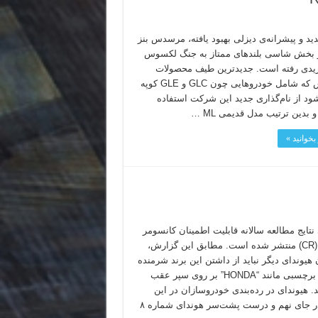
دید و پیشرانه‌ی دیزلی بهبود یافته، مرسدس بنز
 در بخش شاسی بلندهای ممتاز به جنگ لکسوس
یبریدی رفته است. جدیدترین طیف محصولات
مرسدس که شامل خودروهایی چون GLC و GLE کوپه
شود از نام‌گذاری جدید این شرکت استفاده
و بدین ترتیب مدل قدیمی ML …
بخوانید »
 نتایج مطالعه سالانه قابلیت اطمینان کانسومر
ریپورتز (CR) منتشر شده است. مطابق این گزارش،
 هیوندای دیگر نباید از داشتن این برند شرمنده
باشند و برچسبی مانند “HONDA” بر روی سپر عقب
د. هیوندای در رده‌بندی خودروسازان در این
زمینه، در جای نهم و درست پشت‌سر هوندای شماره ۸