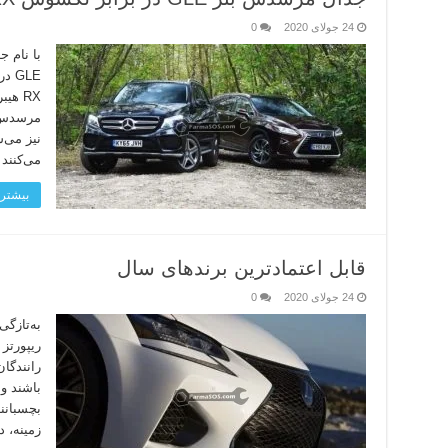
24 جولای 2020
0
با نام ج
GLE
RX ه
نیز می‌
می‌کنند 
بیشتر 
قابل اعتمادترین برندهای سال
24 جولای 2020
0
به‌تازگی
رانندگان
بچسبانن