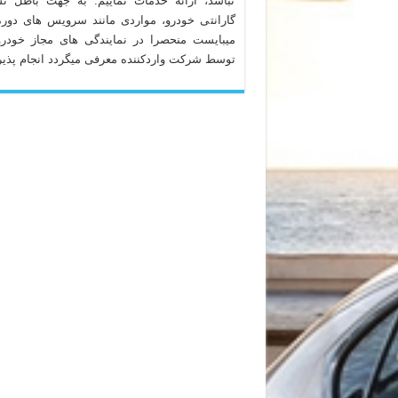
نباشد، ارائه خدمات نماییم. به جهت باطل ن
گارانتی خودرو، مواردی مانند سرویس های دوره
میبایست منحصرا در نمایندگی های مجاز خودرو
توسط شرکت واردکننده معرفی میگردد انجام پذیر