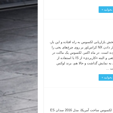
بخوانید »
خش بازاریابی لکسوس به راه افتاده و این بار،
ایده قرار دادن NX کراس‌اور بر روی چرخ‌های یخی را
رده است. در ماه اکتبر، لکسوس یک ماکت در
ابعاد واقعی و البته «کاربردی» از IS با استفاده از
 به نمایش گذاشت و حالا هم، برند لوکس
ت …
بخوانید »
نخستین لکسوس ساخت آمریکا، مدل 2016 سدان ES